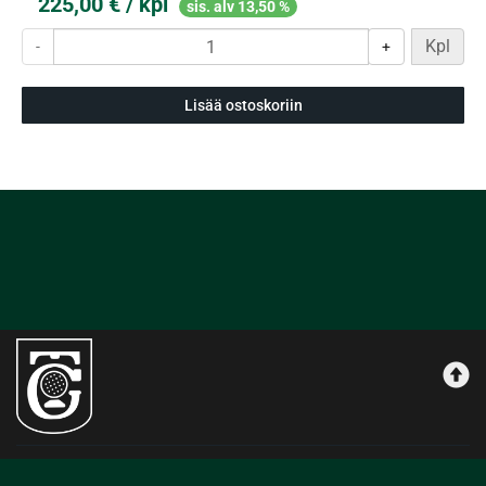
225,00 € / kpl
sis. alv 13,50 %
Kpl
-
+
Lisää ostoskoriin
Kauppa | Tammer-Golf