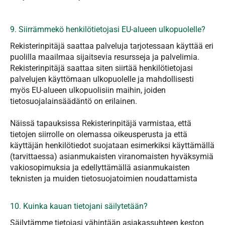
9. Siirrämmekö henkilötietojasi EU-alueen ulkopuolelle?
Rekisterinpitäjä saattaa palveluja tarjotessaan käyttää eri
puolilla maailmaa sijaitsevia resursseja ja palvelimia.
Rekisterinpitäjä saattaa siten siirtää henkilötietojasi
palvelujen käyttömaan ulkopuolelle ja mahdollisesti
myös EU-alueen ulkopuolisiin maihin, joiden
tietosuojalainsäädäntö on erilainen.
Näissä tapauksissa Rekisterinpitäjä varmistaa, että
tietojen siirrolle on olemassa oikeusperusta ja että
käyttäjän henkilötiedot suojataan esimerkiksi käyttämällä
(tarvittaessa) asianmukaisten viranomaisten hyväksymiä
vakiosopimuksia ja edellyttämällä asianmukaisten
teknisten ja muiden tietosuojatoimien noudattamista
10. Kuinka kauan tietojani säilytetään?
Säilytämme tietojasi vähintään asiakassuhteen keston