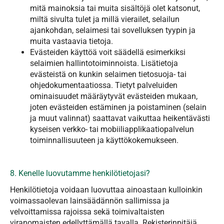
mitä mainoksia tai muita sisältöjä olet katsonut,
miltä sivulta tulet ja millä vierailet, selailun
ajankohdan, selaimesi tai sovelluksen tyypin ja
muita vastaavia tietoja.
Evästeiden käyttöä voit säädellä esimerkiksi
selaimien hallintotoiminnoista. Lisätietoja
evästeistä on kunkin selaimen tietosuoja- tai
ohjedokumentaatiossa. Tietyt palveluiden
ominaisuudet määräytyvät evästeiden mukaan,
joten evästeiden estäminen ja poistaminen (selain
ja muut valinnat) saattavat vaikuttaa heikentävästi
kyseisen verkko- tai mobiiliapplikaatiopalvelun
toiminnallisuuteen ja käyttökokemukseen.​​​​​​​
8. Kenelle luovutamme henkilötietojasi?
Henkilötietoja voidaan luovuttaa ainoastaan kulloinkin
voimassaolevan lainsäädännön sallimissa ja
velvoittamissa rajoissa sekä toimivaltaisten
viranomaisten edellyttämällä tavalla. Rekisterinpitäjä