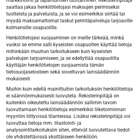
markkinointi ja tapahtumien tuottaminen. Rekisterinpitäjä
saattaa jakaa henkilötietojasi maksujen perimiseksi
tuotteista ja palveluista, ja se voi esimerkiksi siirtää tai
myydä maksamattomat laskut perintäpalveluja tarjoaville
kolmansille osapuolille.
Henkilötietojesi suojaaminen on meille tärkeää, minkä
vuoksi se emme salli kyseisten osapuolten käyttää tietoja
mihinkään muuhun tarkoitukseen kuin kyseisten
palvelujen tarjoamiseen, ja se edellyttää osapuolilta
käyttäjän henkilötietojen suojaamista tämän
tietosuojaselosteen sekä soveltuvan lainsäädännön
mukaisesti
Muihin kuin edellä mainittuihin tarkoituksiin henkilötietoja
ei säännönmukaisesti luovuteta. Rekisterinpitäjä on
kuitenkin oikeutettu lainsäädännön sallimin tavoin
luovuttamaan henkilötietoja esimerkiksi liiketoiminnan
myyntiin liittyvissä tilanteissa. Lisäksi rekisterinpitäjä voi
luovuttaa tietoja mm. tilastointi- ja
analysointitarkoituksiin siten, etteivät luovutettava tiedot
ole yhdistettävissä yksittäiseen henkilöön.