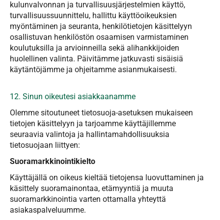
kulunvalvonnan ja turvallisuusjärjestelmien käyttö,
turvallisuussuunnittelu, hallittu käyttöoikeuksien
myöntäminen ja seuranta, henkilötietojen käsittelyyn
osallistuvan henkilöstön osaamisen varmistaminen
koulutuksilla ja arvioinneilla sekä alihankkijoiden
huolellinen valinta. Päivitämme jatkuvasti sisäisiä
käytäntöjämme ja ohjeitamme asianmukaisesti.​​​​​​​
12. Sinun oikeutesi asiakkaanamme
Olemme sitoutuneet tietosuoja-asetuksen mukaiseen
tietojen käsittelyyn ja tarjoamme käyttäjillemme
seuraavia valintoja ja hallintamahdollisuuksia
tietosuojaan liittyen:
Suoramarkkinointikielto
Käyttäjällä on oikeus kieltää tietojensa luovuttaminen ja
käsittely suoramainontaa, etämyyntiä ja muuta
suoramarkkinointia varten ottamalla yhteyttä
asiakaspalveluumme.