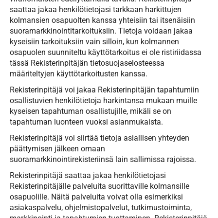
saattaa jakaa henkilötietojasi tarkkaan harkittujen
kolmansien osapuolten kanssa yhteisiin tai itsenäisiin
suoramarkkinointitarkoituksiin. Tietoja voidaan jakaa
kyseisiin tarkoituksiin vain silloin, kun kolmannen
osapuolen suunniteltu käyttötarkoitus ei ole ristiriidassa
tässä Rekisterinpitäjän tietosuojaselosteessa
määriteltyjen käyttötarkoitusten kanssa.
Rekisterinpitäjä voi jakaa Rekisterinpitäjän tapahtumiin
osallistuvien henkilötietoja harkintansa mukaan muille
kyseisen tapahtuman osallistujille, mikäli se on
tapahtuman luonteen vuoksi asianmukaista.
Rekisterinpitäjä voi siirtää tietoja asiallisen yhteyden
päättymisen jälkeen omaan
suoramarkkinointirekisteriinsä lain sallimissa rajoissa.
Rekisterinpitäjä saattaa jakaa henkilötietojasi
Rekisterinpitäjälle palveluita suorittaville kolmansille
osapuolille. Näitä palveluita voivat olla esimerkiksi
asiakaspalvelu, ohjelmistopalvelut, tutkimustoiminta,