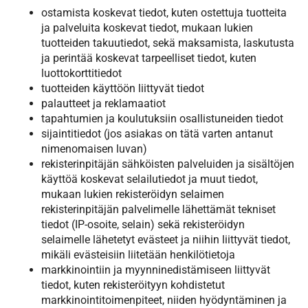
ostamista koskevat tiedot, kuten ostettuja tuotteita
ja palveluita koskevat tiedot, mukaan lukien
tuotteiden takuutiedot, sekä maksamista, laskutusta
ja perintää koskevat tarpeelliset tiedot, kuten
luottokorttitiedot
tuotteiden käyttöön liittyvät tiedot
palautteet ja reklamaatiot
tapahtumien ja koulutuksiin osallistuneiden tiedot
sijaintitiedot (jos asiakas on tätä varten antanut
nimenomaisen luvan)
rekisterinpitäjän sähköisten palveluiden ja sisältöjen
käyttöä koskevat selailutiedot ja muut tiedot,
mukaan lukien rekisteröidyn selaimen
rekisterinpitäjän palvelimelle lähettämät tekniset
tiedot (IP-osoite, selain) sekä rekisteröidyn
selaimelle lähetetyt evästeet ja niihin liittyvät tiedot,
mikäli evästeisiin liitetään henkilötietoja
markkinointiin ja myynninedistämiseen liittyvät
tiedot, kuten rekisteröityyn kohdistetut
markkinointitoimenpiteet, niiden hyödyntäminen ja