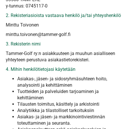
y-tunnus: 0745117-0
2. Rekisteriasioista vastaava henkilö ja/tai yhteyshenkilö
Minttu Toivonen
minttu.toivonen@tammer-golf.fi
3. Rekisterin nimi
Tammer-Golf ry:n asiakkuuteen ja muuhun asialliseen
yhteyteen perustuva asiakastietorekisteri.
4. Mihin henkilötietojasi käytetään
Asiakas-, jäsen- ja sidosryhmäsuhteen hoito,
analysointi ja kehittäminen
Tuotteiden ja palveluiden tarjoaminen ja
kehittäminen
Tilausten toimitus, käsittely ja arkistointi
Analytiikka ja tilastolliset tarkoituksiin
Asiakas- ja jäsen- ja markkinointiviestinnän
toteuttaminen ja seuranta.