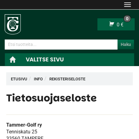
Navi
0
0 €
Haku
VALITSE SIVU
Navi
ETUSIVU
INFO
REKISTERISELOSTE
Tietosuojaseloste
Tammer-Golf ry
Tenniskatu 25
33560 TAMPERE