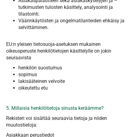
Asiakaspalautteen sekä asiakaskyselyjen ja –
tutkimusten tulosten käsittely, analysointi ja
tilastointi.
Väärinkäytösten ja ongelmatilanteiden ehkäisy ja
selvittäminen.
EU:n yleisen tietosuoja-asetuksen mukainen
oikeusperuste henkilötietojen käsittelylle on jokin
seuraavista
henkilön suostumus
sopimus
lakisääteinen velvoite
oikeutettu etu
5. Millaisia henkilötietoja sinusta keräämme?
Rekisteri voi sisältää seuraavia tietoja ja niiden
muutostietoja:
Asiakkaan perustiedot