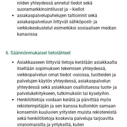
niiden yhteydessä annetut tiedot sekä
suoramarkkinointiluvat ja –kiellot
asiakaspalvelupuhelujen taltioinnit sekä
asiakaspalveluun liittyvät sähköposti- ja
verkkokeskustelut esimerkiksi sosiaalisen median
kanavissa
6. Säännönmukaiset tietolähteet
Asiakkaaseen liittyviä tietoja kerätään asiakkaalta
itseltään sopimuksen tekemisen yhteydessä,
verkkopalvelun omat tiedot -osiossa, tuotteiden ja
palvelujen käytön yhteydessä, asiakaspalvelun
yhteydessä sekä asiakkaan osallistuessa tuote- ja
palvelukehitykseen, tutkimuksiin tai kyselyihin.
Henkilötietoja voidaan kerätä ja päivittää myös
rekisterinpitäjän ja sen kanssa kulloinkin samaan
konserniin kuuluvien yritysten muista rekistereistä
sekä henkilötietoja koskevia palveluja tarjoavilta
viranomaisilta ja yrityksiltä, kuten