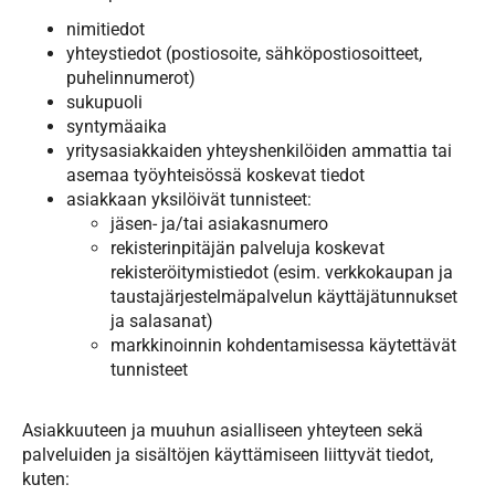
nimitiedot
yhteystiedot (postiosoite, sähköpostiosoitteet,
puhelinnumerot)
sukupuoli
syntymäaika
yritysasiakkaiden yhteyshenkilöiden ammattia tai
asemaa työyhteisössä koskevat tiedot
asiakkaan yksilöivät tunnisteet:
jäsen- ja/tai asiakasnumero
rekisterinpitäjän palveluja koskevat
rekisteröitymistiedot (esim. verkkokaupan ja
taustajärjestelmäpalvelun käyttäjätunnukset
ja salasanat)
markkinoinnin kohdentamisessa käytettävät
tunnisteet
Asiakkuuteen ja muuhun asialliseen yhteyteen sekä
palveluiden ja sisältöjen käyttämiseen liittyvät tiedot,
kuten: