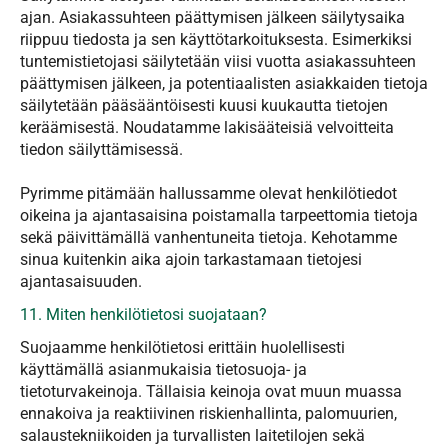
ajan. Asiakassuhteen päättymisen jälkeen säilytysaika
riippuu tiedosta ja sen käyttötarkoituksesta. Esimerkiksi
tuntemistietojasi säilytetään viisi vuotta asiakassuhteen
päättymisen jälkeen, ja potentiaalisten asiakkaiden tietoja
säilytetään pääsääntöisesti kuusi kuukautta tietojen
keräämisestä. Noudatamme lakisääteisiä velvoitteita
tiedon säilyttämisessä.
​​​​​​​Pyrimme pitämään hallussamme olevat henkilötiedot
oikeina ja ajantasaisina poistamalla tarpeettomia tietoja
sekä päivittämällä vanhentuneita tietoja. Kehotamme
sinua kuitenkin aika ajoin tarkastamaan tietojesi
ajantasaisuuden.
11. Miten henkilötietosi suojataan?
Suojaamme henkilötietosi erittäin huolellisesti
käyttämällä asianmukaisia tietosuoja- ja
tietoturvakeinoja. Tällaisia keinoja ovat muun muassa
ennakoiva ja reaktiivinen riskienhallinta, palomuurien,
salaustekniikoiden ja turvallisten laitetilojen sekä