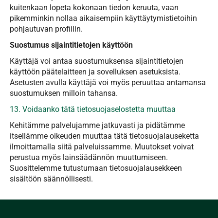
kuitenkaan lopeta kokonaan tiedon keruuta, vaan
pikemminkin nollaa aikaisempiin käyttäytymistietoihin
pohjautuvan profiilin.
Suostumus sijaintitietojen käyttöön
Käyttäjä voi antaa suostumuksensa sijaintitietojen
käyttöön päätelaitteen ja sovelluksen asetuksista.
Asetusten avulla käyttäjä voi myös peruuttaa antamansa
suostumuksen milloin tahansa.
13. Voidaanko tätä tietosuojaselostetta muuttaa
Kehitämme palvelujamme jatkuvasti ja pidätämme
itsellämme oikeuden muuttaa tätä tietosuojalauseketta
ilmoittamalla siitä palveluissamme. Muutokset voivat
perustua myös lainsäädännön muuttumiseen.
Suosittelemme tutustumaan tietosuojalausekkeen
sisältöön säännöllisesti.