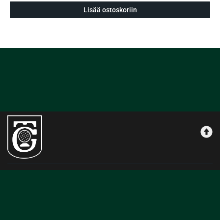
Lisää ostoskoriin
Kauppa | Tammer-Golf
Maksutavat
Tilausehdot
Rekisteriseloste
Käyttöehdot
Yhteystiedot