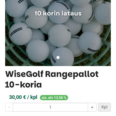
WiseGolf Rangepallot
10-koria
30,00 € / kpl
sis. alv 13,50 %
Kpl
-
+