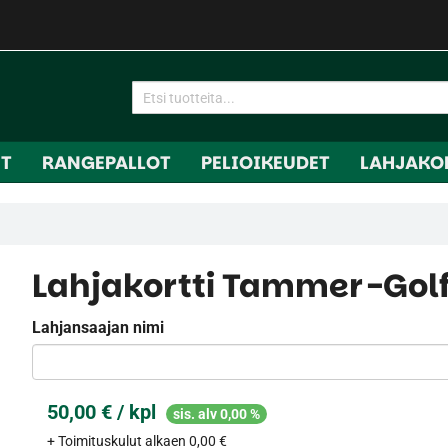
IT
RANGEPALLOT
PELIOIKEUDET
LAHJAKO
Lahjakortti Tammer-Gol
Lahjansaajan nimi
50,00 € / kpl
sis. alv 0,00 %
+ Toimituskulut alkaen 0,00 €