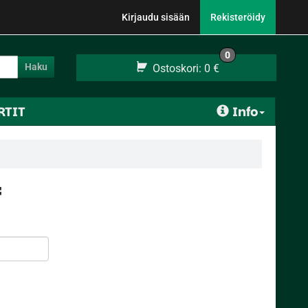
Kirjaudu sisään
Rekisteröidy
0
Haku
Ostoskori:
0 €
RTIT
Info
f