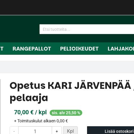
IT
RANGEPALLOT
PELIOIKEUDET
LAHJAKO
Opetus KARI JÄRVENPÄÄ 
pelaaja
70,00 € / kpl
sis. alv 25,50 %
+ Toimituskulut alkaen 0,00 €
Kpl
-
+
Lisää ostoskori