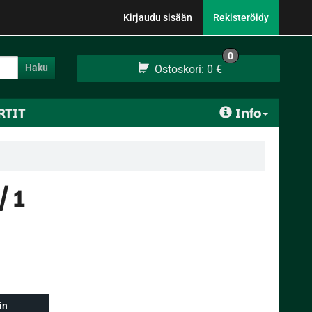
Kirjaudu sisään
Rekisteröidy
0
Haku
Ostoskori:
0 €
RTIT
Info
/ 1
in