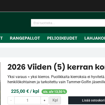
IT
RANGEPALLOT
PELIOIKEUDET
LAHJAKO
2026 Viiden (5) kerran ko
Yksi varaus = yksi kierros. Puolikkaita kierroksia ei hyvitetä.
henkilökohtainen ja tarkoitettu vain Tammer-Golfin jäsenill
225,00 € / kpl
sis. alv 13,50 %
Kpl
-
+
Lisää ostoskori