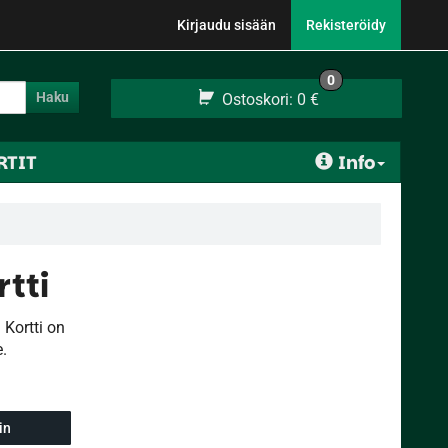
Kirjaudu sisään
Rekisteröidy
0
Haku
Ostoskori:
0 €
RTIT
Info
rtti
 Kortti on
e.
in