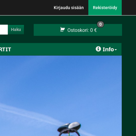
Kirjaudu sisään
Rekisteröidy
0
Haku
Ostoskori:
0 €
RTIT
Info