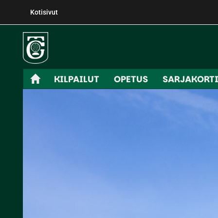
Kotisivut
KILPAILUT
OPETUS
SARJAKORT