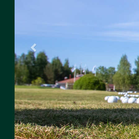
RANGEPALLOT
a rangepallot suoraan WiseGolfiin!