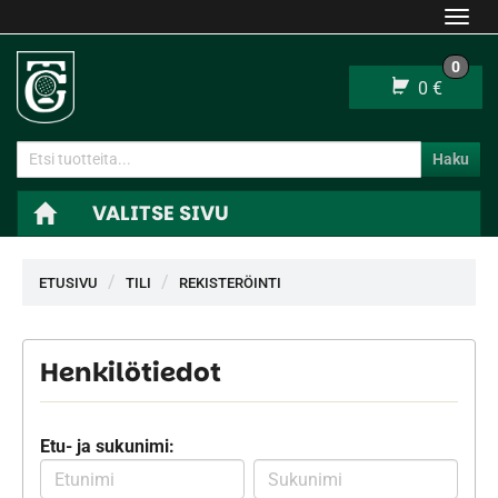
Navi
0
0 €
Haku
VALITSE SIVU
Navi
ETUSIVU
TILI
REKISTERÖINTI
Henkilötiedot
Etu- ja sukunimi: